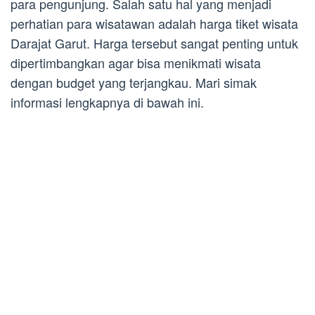
para pengunjung. Salah satu hal yang menjadi
perhatian para wisatawan adalah harga tiket wisata
Darajat Garut. Harga tersebut sangat penting untuk
dipertimbangkan agar bisa menikmati wisata
dengan budget yang terjangkau. Mari simak
informasi lengkapnya di bawah ini.