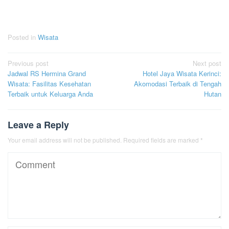
Posted in
Wisata
Post
Previous post
Next post
Jadwal RS Hermina Grand
Hotel Jaya Wisata Kerinci:
navigation
Wisata: Fasilitas Kesehatan
Akomodasi Terbaik di Tengah
Terbaik untuk Keluarga Anda
Hutan
Leave a Reply
Your email address will not be published.
Required fields are marked
*