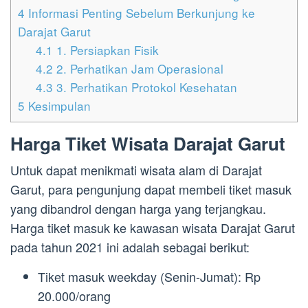
4
Informasi Penting Sebelum Berkunjung ke
Darajat Garut
4.1
1. Persiapkan Fisik
4.2
2. Perhatikan Jam Operasional
4.3
3. Perhatikan Protokol Kesehatan
5
Kesimpulan
Harga Tiket Wisata Darajat Garut
Untuk dapat menikmati wisata alam di Darajat
Garut, para pengunjung dapat membeli tiket masuk
yang dibandrol dengan harga yang terjangkau.
Harga tiket masuk ke kawasan wisata Darajat Garut
pada tahun 2021 ini adalah sebagai berikut:
Tiket masuk weekday (Senin-Jumat): Rp
20.000/orang