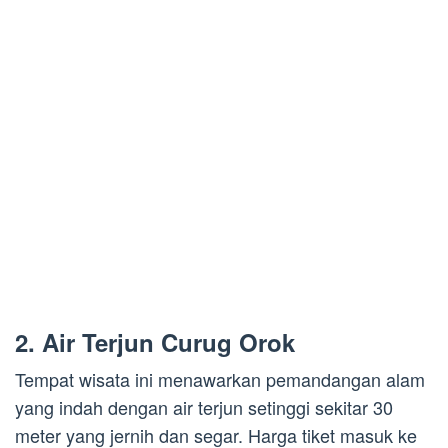
2. Air Terjun Curug Orok
Tempat wisata ini menawarkan pemandangan alam
yang indah dengan air terjun setinggi sekitar 30
meter yang jernih dan segar. Harga tiket masuk ke