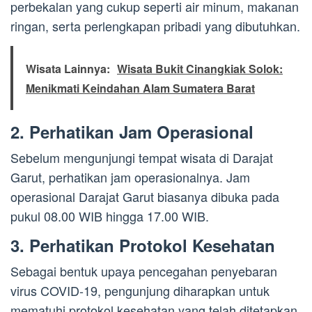
perbekalan yang cukup seperti air minum, makanan
ringan, serta perlengkapan pribadi yang dibutuhkan.
Wisata Lainnya:
Wisata Bukit Cinangkiak Solok:
Menikmati Keindahan Alam Sumatera Barat
2. Perhatikan Jam Operasional
Sebelum mengunjungi tempat wisata di Darajat
Garut, perhatikan jam operasionalnya. Jam
operasional Darajat Garut biasanya dibuka pada
pukul 08.00 WIB hingga 17.00 WIB.
3. Perhatikan Protokol Kesehatan
Sebagai bentuk upaya pencegahan penyebaran
virus COVID-19, pengunjung diharapkan untuk
mematuhi protokol kesehatan yang telah ditetapkan