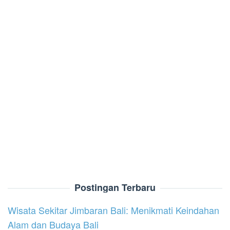
Postingan Terbaru
Wisata Sekitar Jimbaran Bali: Menikmati Keindahan
Alam dan Budaya Bali