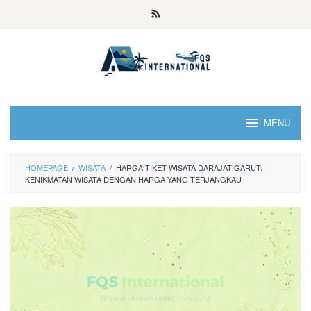
MENU
HOMEPAGE
/
WISATA
/
HARGA TIKET WISATA DARAJAT GARUT:
KENIKMATAN WISATA DENGAN HARGA YANG TERJANGKAU