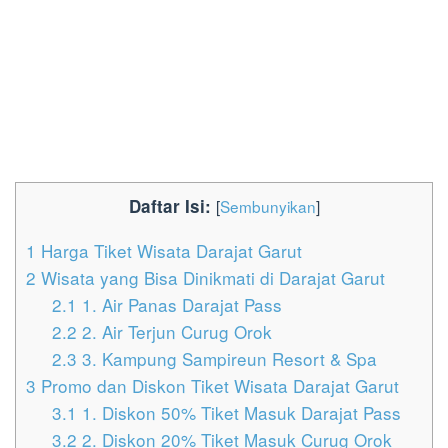
Daftar Isi:
[
Sembunyikan
]
1
Harga Tiket Wisata Darajat Garut
2
Wisata yang Bisa Dinikmati di Darajat Garut
2.1
1. Air Panas Darajat Pass
2.2
2. Air Terjun Curug Orok
2.3
3. Kampung Sampireun Resort & Spa
3
Promo dan Diskon Tiket Wisata Darajat Garut
3.1
1. Diskon 50% Tiket Masuk Darajat Pass
3.2
2. Diskon 20% Tiket Masuk Curug Orok