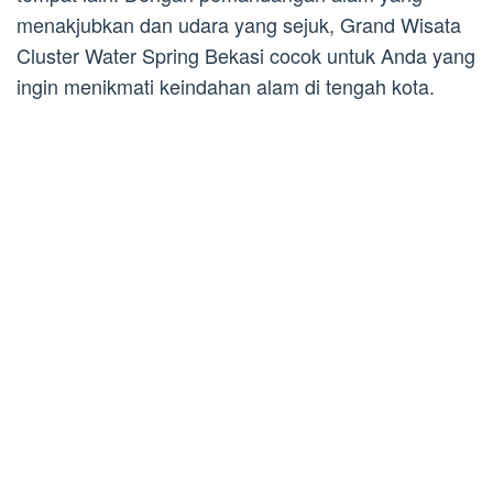
menakjubkan dan udara yang sejuk, Grand Wisata
Cluster Water Spring Bekasi cocok untuk Anda yang
ingin menikmati keindahan alam di tengah kota.