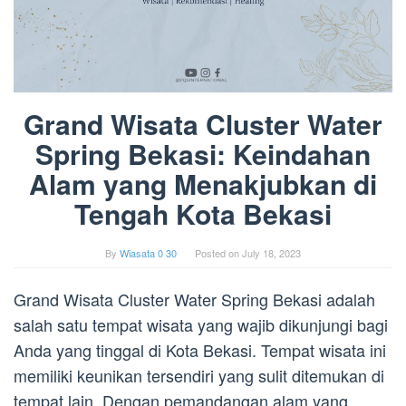
Grand Wisata Cluster Water
Spring Bekasi: Keindahan
Alam yang Menakjubkan di
Tengah Kota Bekasi
By
Wiasata 0 30
Posted on
July 18, 2023
Grand Wisata Cluster Water Spring Bekasi adalah
salah satu tempat wisata yang wajib dikunjungi bagi
Anda yang tinggal di Kota Bekasi. Tempat wisata ini
memiliki keunikan tersendiri yang sulit ditemukan di
tempat lain. Dengan pemandangan alam yang