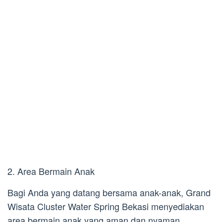
2. Area Bermain Anak
Bagi Anda yang datang bersama anak-anak, Grand
Wisata Cluster Water Spring Bekasi menyediakan
area bermain anak yang aman dan nyaman.