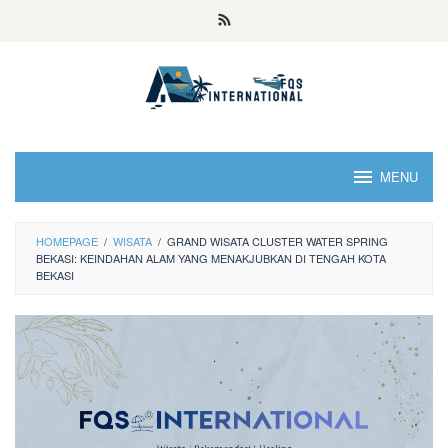
MENU
HOMEPAGE
/
WISATA
/
GRAND WISATA CLUSTER WATER SPRING
BEKASI: KEINDAHAN ALAM YANG MENAKJUBKAN DI TENGAH KOTA
BEKASI