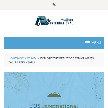
MENU
HOMEPAGE
/
WISATA
/
EXPLORE THE BEAUTY OF TAMAN WISATA
OKURA PEKANBARU