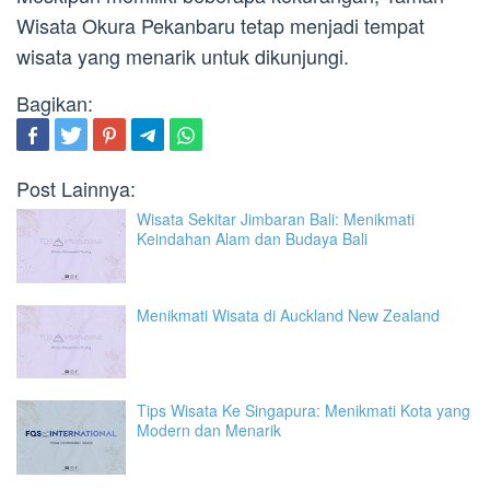
Wisata Okura Pekanbaru tetap menjadi tempat
wisata yang menarik untuk dikunjungi.
Bagikan:
Post Lainnya:
Wisata Sekitar Jimbaran Bali: Menikmati
Keindahan Alam dan Budaya Bali
Menikmati Wisata di Auckland New Zealand
Tips Wisata Ke Singapura: Menikmati Kota yang
Modern dan Menarik