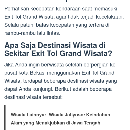
Perhatikan kecepatan kendaraan saat memasuki
Exit Tol Grand Wisata agar tidak terjadi kecelakaan.
Selalu patuhi batas kecepatan yang tertera di
rambu-rambu lalu lintas.
Apa Saja Destinasi Wisata di
Sekitar Exit Tol Grand Wisata?
Jika Anda ingin berwisata setelah berpergian ke
pusat kota Bekasi menggunakan Exit Tol Grand
Wisata, terdapat beberapa destinasi wisata yang
dapat Anda kunjungi. Berikut adalah beberapa
destinasi wisata tersebut:
Wisata Lainnya:
Wisata Jatiyoso: Keindahan
Alam yang Menakjubkan di Jawa Tengah