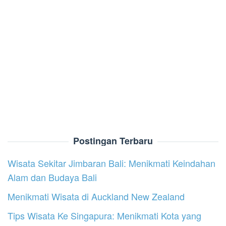
Postingan Terbaru
Wisata Sekitar Jimbaran Bali: Menikmati Keindahan
Alam dan Budaya Bali
Menikmati Wisata di Auckland New Zealand
Tips Wisata Ke Singapura: Menikmati Kota yang