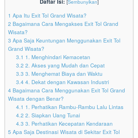
Daftar Isi:
[
Sembunyikan
]
1
Apa Itu Exit Tol Grand Wisata?
2
Bagaimana Cara Mengakses Exit Tol Grand
Wisata?
3
Apa Saja Keuntungan Menggunakan Exit Tol
Grand Wisata?
3.1
1. Menghindari Kemacetan
3.2
2. Akses yang Mudah dan Cepat
3.3
3. Menghemat Biaya dan Waktu
3.4
4. Dekat dengan Kawasan Industri
4
Bagaimana Cara Menggunakan Exit Tol Grand
Wisata dengan Benar?
4.1
1. Perhatikan Rambu-Rambu Lalu Lintas
4.2
2. Siapkan Uang Tunai
4.3
3. Perhatikan Kecepatan Kendaraan
5
Apa Saja Destinasi Wisata di Sekitar Exit Tol