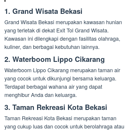
1. Grand Wisata Bekasi
Grand Wisata Bekasi merupakan kawasan hunian
yang terletak di dekat Exit Tol Grand Wisata.
Kawasan ini dilengkapi dengan fasilitas olahraga,
kuliner, dan berbagai kebutuhan lainnya.
2. Waterboom Lippo Cikarang
Waterboom Lippo Cikarang merupakan taman air
yang cocok untuk dikunjungi bersama keluarga.
Terdapat berbagai wahana air yang dapat
menghibur Anda dan keluarga.
3. Taman Rekreasi Kota Bekasi
Taman Rekreasi Kota Bekasi merupakan taman
yang cukup luas dan cocok untuk berolahraga atau