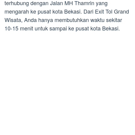
terhubung dengan Jalan MH Thamrin yang
mengarah ke pusat kota Bekasi. Dari Exit Tol Grand
Wisata, Anda hanya membutuhkan waktu sekitar
10-15 menit untuk sampai ke pusat kota Bekasi.