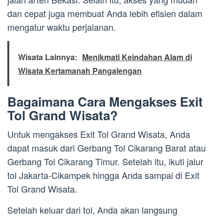
dan cepat juga membuat Anda lebih efisien dalam
mengatur waktu perjalanan.
Wisata Lainnya:
Menikmati Keindahan Alam di
Wisata Kertamanah Pangalengan
Bagaimana Cara Mengakses Exit
Tol Grand Wisata?
Untuk mengakses Exit Tol Grand Wisata, Anda
dapat masuk dari Gerbang Tol Cikarang Barat atau
Gerbang Tol Cikarang Timur. Setelah itu, ikuti jalur
tol Jakarta-Cikampek hingga Anda sampai di Exit
Tol Grand Wisata.
Setelah keluar dari tol, Anda akan langsung