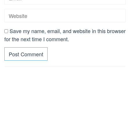
Save my name, email, and website in this browser
for the next time I comment.