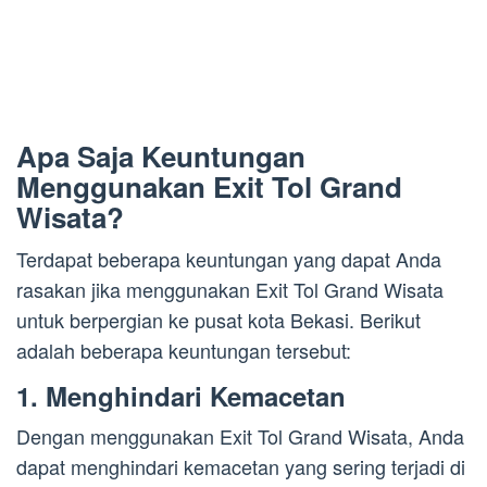
Apa Saja Keuntungan
Menggunakan Exit Tol Grand
Wisata?
Terdapat beberapa keuntungan yang dapat Anda
rasakan jika menggunakan Exit Tol Grand Wisata
untuk berpergian ke pusat kota Bekasi. Berikut
adalah beberapa keuntungan tersebut:
1. Menghindari Kemacetan
Dengan menggunakan Exit Tol Grand Wisata, Anda
dapat menghindari kemacetan yang sering terjadi di