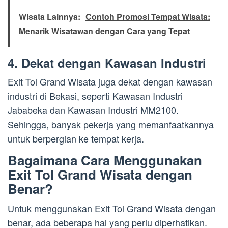
Wisata Lainnya:
Contoh Promosi Tempat Wisata:
Menarik Wisatawan dengan Cara yang Tepat
4. Dekat dengan Kawasan Industri
Exit Tol Grand Wisata juga dekat dengan kawasan
industri di Bekasi, seperti Kawasan Industri
Jababeka dan Kawasan Industri MM2100.
Sehingga, banyak pekerja yang memanfaatkannya
untuk berpergian ke tempat kerja.
Bagaimana Cara Menggunakan
Exit Tol Grand Wisata dengan
Benar?
Untuk menggunakan Exit Tol Grand Wisata dengan
benar, ada beberapa hal yang perlu diperhatikan.