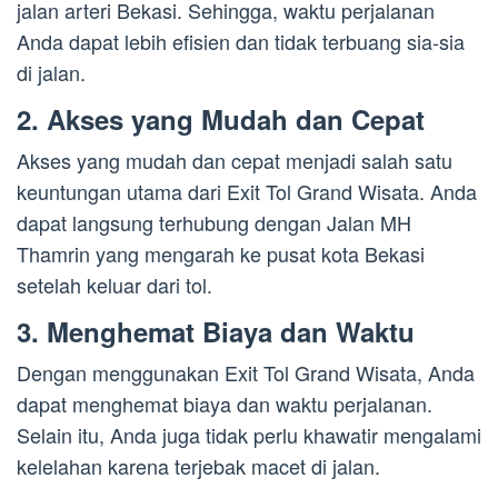
jalan arteri Bekasi. Sehingga, waktu perjalanan
Anda dapat lebih efisien dan tidak terbuang sia-sia
di jalan.
2. Akses yang Mudah dan Cepat
Akses yang mudah dan cepat menjadi salah satu
keuntungan utama dari Exit Tol Grand Wisata. Anda
dapat langsung terhubung dengan Jalan MH
Thamrin yang mengarah ke pusat kota Bekasi
setelah keluar dari tol.
3. Menghemat Biaya dan Waktu
Dengan menggunakan Exit Tol Grand Wisata, Anda
dapat menghemat biaya dan waktu perjalanan.
Selain itu, Anda juga tidak perlu khawatir mengalami
kelelahan karena terjebak macet di jalan.