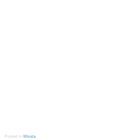
Posted in
Wisata