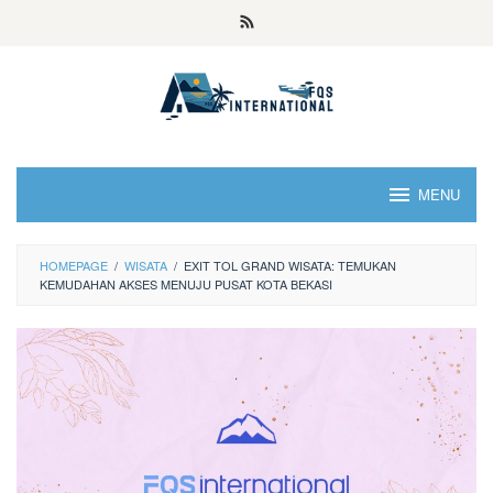
MENU
HOMEPAGE
/
WISATA
/
EXIT TOL GRAND WISATA: TEMUKAN
KEMUDAHAN AKSES MENUJU PUSAT KOTA BEKASI