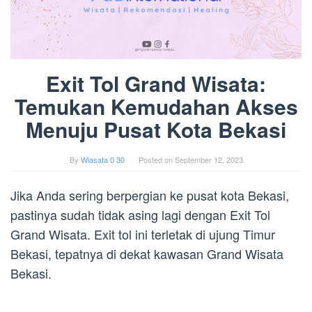
Exit Tol Grand Wisata:
Temukan Kemudahan Akses
Menuju Pusat Kota Bekasi
By
Wiasata 0 30
Posted on
September 12, 2023
Jika Anda sering berpergian ke pusat kota Bekasi,
pastinya sudah tidak asing lagi dengan Exit Tol
Grand Wisata. Exit tol ini terletak di ujung Timur
Bekasi, tepatnya di dekat kawasan Grand Wisata
Bekasi.