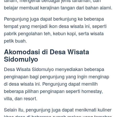
tanam, mengenal berbagai jenis tanaman, dan
belajar membuat kerajinan tangan dari bahan alami.
Pengunjung juga dapat berkunjung ke beberapa
tempat yang menjadi ikon desa wisata ini, seperti
pabrik pengolahan teh, kebun kopi, serta wisata
petik buah.
Akomodasi di Desa Wisata
Sidomulyo
Desa Wisata Sidomulyo menyediakan beberapa
penginapan bagi pengunjung yang ingin menginap
di desa wisata ini. Pengunjung dapat memilih
beberapa pilihan penginapan seperti homestay,
villa, dan resort.
Selain itu, pengunjung juga dapat menikmati kuliner
khas desa di beberapa rumah makan yang tersebar