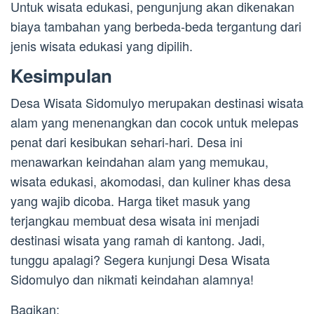
Untuk wisata edukasi, pengunjung akan dikenakan
biaya tambahan yang berbeda-beda tergantung dari
jenis wisata edukasi yang dipilih.
Kesimpulan
Desa Wisata Sidomulyo merupakan destinasi wisata
alam yang menenangkan dan cocok untuk melepas
penat dari kesibukan sehari-hari. Desa ini
menawarkan keindahan alam yang memukau,
wisata edukasi, akomodasi, dan kuliner khas desa
yang wajib dicoba. Harga tiket masuk yang
terjangkau membuat desa wisata ini menjadi
destinasi wisata yang ramah di kantong. Jadi,
tunggu apalagi? Segera kunjungi Desa Wisata
Sidomulyo dan nikmati keindahan alamnya!
Bagikan: