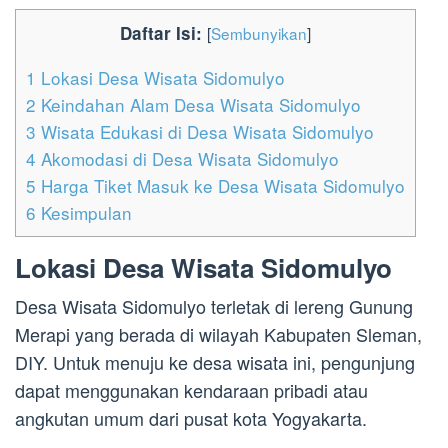
Daftar Isi:
[
Sembunyikan
]
1
Lokasi Desa Wisata Sidomulyo
2
Keindahan Alam Desa Wisata Sidomulyo
3
Wisata Edukasi di Desa Wisata Sidomulyo
4
Akomodasi di Desa Wisata Sidomulyo
5
Harga Tiket Masuk ke Desa Wisata Sidomulyo
6
Kesimpulan
Lokasi Desa Wisata Sidomulyo
Desa Wisata Sidomulyo terletak di lereng Gunung
Merapi yang berada di wilayah Kabupaten Sleman,
DIY. Untuk menuju ke desa wisata ini, pengunjung
dapat menggunakan kendaraan pribadi atau
angkutan umum dari pusat kota Yogyakarta.