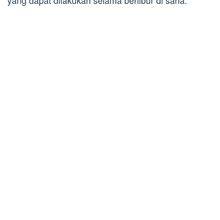
yang dapat dilakukan selama berlibur di sana.