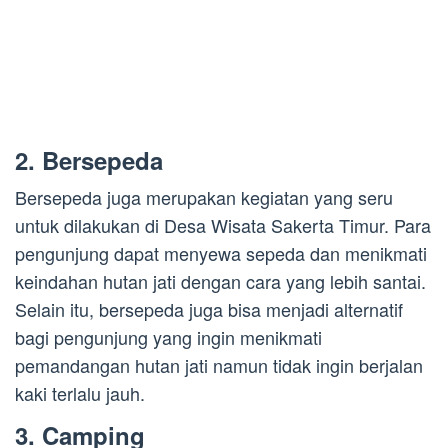
2. Bersepeda
Bersepeda juga merupakan kegiatan yang seru
untuk dilakukan di Desa Wisata Sakerta Timur. Para
pengunjung dapat menyewa sepeda dan menikmati
keindahan hutan jati dengan cara yang lebih santai.
Selain itu, bersepeda juga bisa menjadi alternatif
bagi pengunjung yang ingin menikmati
pemandangan hutan jati namun tidak ingin berjalan
kaki terlalu jauh.
3. Camping