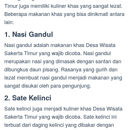
Timur juga memiliki kuliner khas yang sangat lezat.
Beberapa makanan khas yang bisa dinikmati antara
lain:
1. Nasi Gandul
Nasi gandul adalah makanan khas Desa Wisata
Sakerta Timur yang wajib dicoba. Nasi gandul
merupakan nasi yang dimasak dengan santan dan
dibungkus daun pisang. Rasanya yang gurih dan
lezat membuat nasi gandul menjadi makanan yang
sangat disukai oleh para pengunjung.
2. Sate Kelinci
Sate kelinci juga menjadi kuliner khas Desa Wisata
Sakerta Timur yang wajib dicoba. Sate kelinci ini
terbuat dari daging kelinci yang dibakar dengan