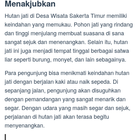
Menakjubkan
Hutan jati di Desa Wisata Sakerta Timur memiliki
keindahan yang memukau. Pohon jati yang rindang
dan tinggi menjulang membuat suasana di sana
sangat sejuk dan menenangkan. Selain itu, hutan
jati ini juga menjadi tempat tinggal berbagai satwa
liar seperti burung, monyet, dan lain sebagainya.
Para pengunjung bisa menikmati keindahan hutan
jati dengan berjalan kaki atau naik sepeda. Di
sepanjang jalan, pengunjung akan disuguhkan
dengan pemandangan yang sangat menarik dan
segar. Dengan udara yang masih segar dan sejuk,
perjalanan di hutan jati akan terasa begitu
menyenangkan.