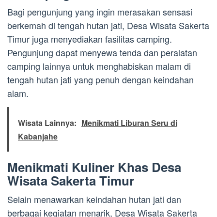
Bagi pengunjung yang ingin merasakan sensasi
berkemah di tengah hutan jati, Desa Wisata Sakerta
Timur juga menyediakan fasilitas camping.
Pengunjung dapat menyewa tenda dan peralatan
camping lainnya untuk menghabiskan malam di
tengah hutan jati yang penuh dengan keindahan
alam.
Wisata Lainnya:
Menikmati Liburan Seru di
Kabanjahe
Menikmati Kuliner Khas Desa
Wisata Sakerta Timur
Selain menawarkan keindahan hutan jati dan
berbagai kegiatan menarik, Desa Wisata Sakerta