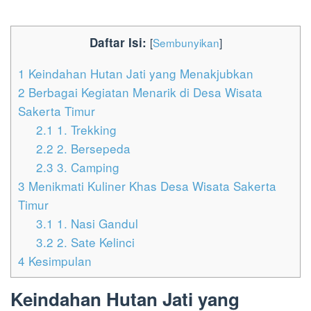
Daftar Isi:
[
Sembunyikan
]
1
Keindahan Hutan Jati yang Menakjubkan
2
Berbagai Kegiatan Menarik di Desa Wisata
Sakerta Timur
2.1
1. Trekking
2.2
2. Bersepeda
2.3
3. Camping
3
Menikmati Kuliner Khas Desa Wisata Sakerta
Timur
3.1
1. Nasi Gandul
3.2
2. Sate Kelinci
4
Kesimpulan
Keindahan Hutan Jati yang