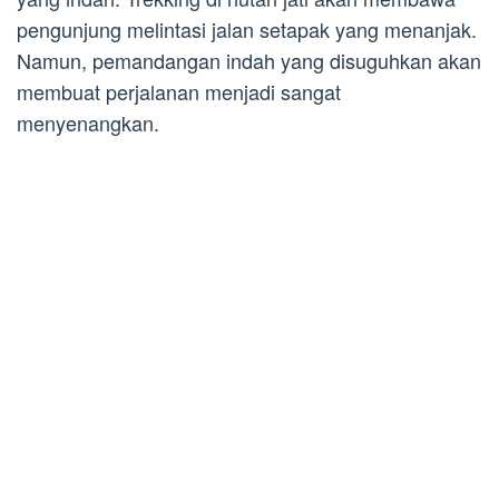
pengunjung melintasi jalan setapak yang menanjak.
Namun, pemandangan indah yang disuguhkan akan
membuat perjalanan menjadi sangat
menyenangkan.