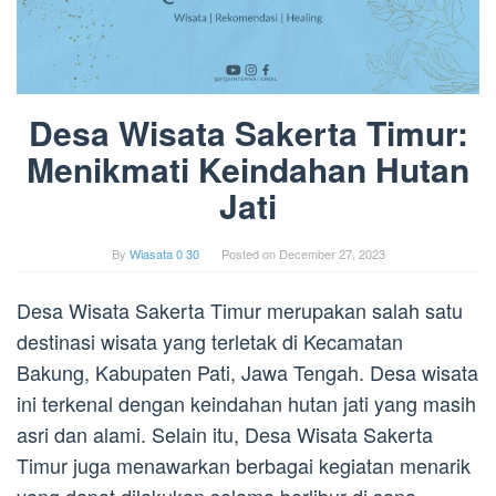
Desa Wisata Sakerta Timur:
Menikmati Keindahan Hutan
Jati
By
Wiasata 0 30
Posted on
December 27, 2023
Desa Wisata Sakerta Timur merupakan salah satu
destinasi wisata yang terletak di Kecamatan
Bakung, Kabupaten Pati, Jawa Tengah. Desa wisata
ini terkenal dengan keindahan hutan jati yang masih
asri dan alami. Selain itu, Desa Wisata Sakerta
Timur juga menawarkan berbagai kegiatan menarik