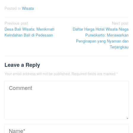
Posted in
Wisata
Post
Previous post
Next post
Desa Bali Wisata: Menikmati
Daftar Harga Hotel Wisata Niaga
navigation
Keindahan Bali di Pedesaan
Purwokerto: Menawarkan
Penginapan yang Nyaman dan
Terjangkau
Leave a Reply
Your email address will not be published.
Required fields are marked
*