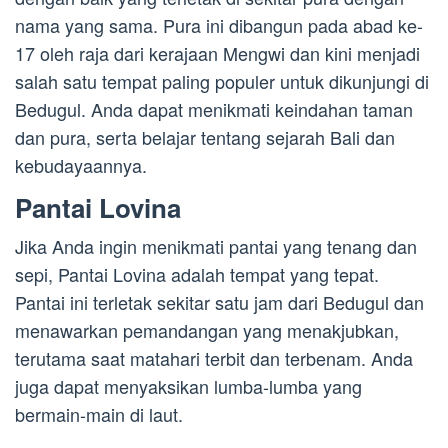
nama yang sama. Pura ini dibangun pada abad ke-
17 oleh raja dari kerajaan Mengwi dan kini menjadi
salah satu tempat paling populer untuk dikunjungi di
Bedugul. Anda dapat menikmati keindahan taman
dan pura, serta belajar tentang sejarah Bali dan
kebudayaannya.
Pantai Lovina
Jika Anda ingin menikmati pantai yang tenang dan
sepi, Pantai Lovina adalah tempat yang tepat.
Pantai ini terletak sekitar satu jam dari Bedugul dan
menawarkan pemandangan yang menakjubkan,
terutama saat matahari terbit dan terbenam. Anda
juga dapat menyaksikan lumba-lumba yang
bermain-main di laut.