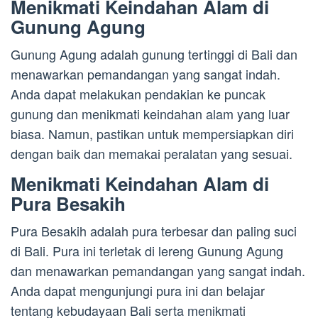
Menikmati Keindahan Alam di
Gunung Agung
Gunung Agung adalah gunung tertinggi di Bali dan
menawarkan pemandangan yang sangat indah.
Anda dapat melakukan pendakian ke puncak
gunung dan menikmati keindahan alam yang luar
biasa. Namun, pastikan untuk mempersiapkan diri
dengan baik dan memakai peralatan yang sesuai.
Menikmati Keindahan Alam di
Pura Besakih
Pura Besakih adalah pura terbesar dan paling suci
di Bali. Pura ini terletak di lereng Gunung Agung
dan menawarkan pemandangan yang sangat indah.
Anda dapat mengunjungi pura ini dan belajar
tentang kebudayaan Bali serta menikmati