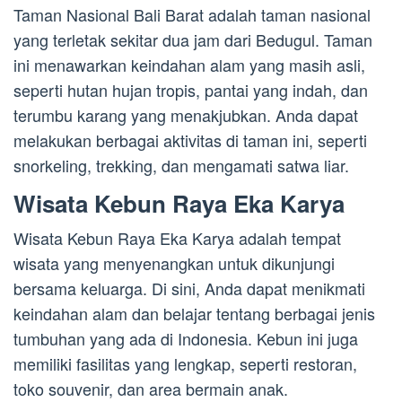
Taman Nasional Bali Barat adalah taman nasional
yang terletak sekitar dua jam dari Bedugul. Taman
ini menawarkan keindahan alam yang masih asli,
seperti hutan hujan tropis, pantai yang indah, dan
terumbu karang yang menakjubkan. Anda dapat
melakukan berbagai aktivitas di taman ini, seperti
snorkeling, trekking, dan mengamati satwa liar.
Wisata Kebun Raya Eka Karya
Wisata Kebun Raya Eka Karya adalah tempat
wisata yang menyenangkan untuk dikunjungi
bersama keluarga. Di sini, Anda dapat menikmati
keindahan alam dan belajar tentang berbagai jenis
tumbuhan yang ada di Indonesia. Kebun ini juga
memiliki fasilitas yang lengkap, seperti restoran,
toko souvenir, dan area bermain anak.