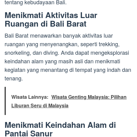
tentang kebudayaan Bali.
Menikmati Aktivitas Luar
Ruangan di Bali Barat
Bali Barat menawarkan banyak aktivitas luar
ruangan yang menyenangkan, seperti trekking,
snorkeling, dan diving. Anda dapat mengeksplorasi
keindahan alam yang masih asli dan menikmati
kegiatan yang menantang di tempat yang indah dan
tenang.
Wisata Lainnya:
Wisata Genting Malaysia: Pilihan
Liburan Seru di Malaysia
Menikmati Keindahan Alam di
Pantai Sanur