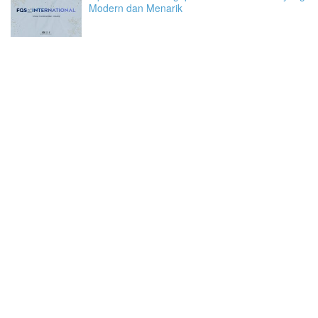
Modern dan Menarik