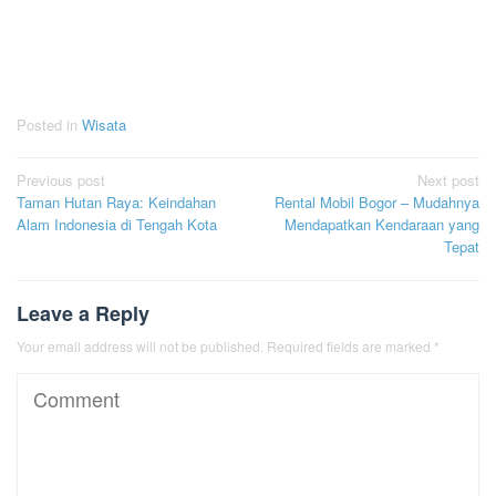
Posted in
Wisata
Post
Previous post
Next post
Taman Hutan Raya: Keindahan
Rental Mobil Bogor – Mudahnya
navigation
Alam Indonesia di Tengah Kota
Mendapatkan Kendaraan yang
Tepat
Leave a Reply
Your email address will not be published.
Required fields are marked
*