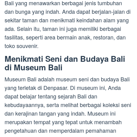
Bali yang menawarkan berbagai jenis tumbuhan
dan bunga yang indah. Anda dapat berjalan-jalan di
sekitar taman dan menikmati keindahan alam yang
ada. Selain itu, taman ini juga memiliki berbagai
fasilitas, seperti area bermain anak, restoran, dan
toko souvenir.
Menikmati Seni dan Budaya Bali
di Museum Bali
Museum Bali adalah museum seni dan budaya Bali
yang terletak di Denpasar. Di museum ini, Anda
dapat belajar tentang sejarah Bali dan
kebudayaannya, serta melihat berbagai koleksi seni
dan kerajinan tangan yang indah. Museum ini
merupakan tempat yang tepat untuk menambah
pengetahuan dan memperdalam pemahaman