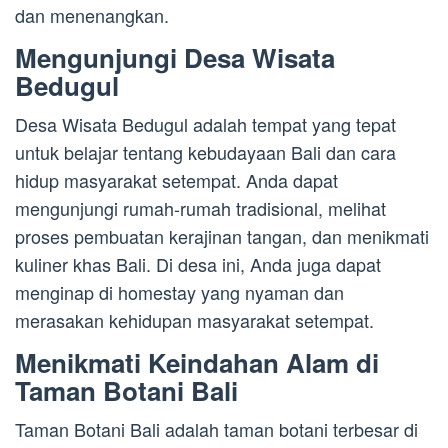
dan menenangkan.
Mengunjungi Desa Wisata
Bedugul
Desa Wisata Bedugul adalah tempat yang tepat
untuk belajar tentang kebudayaan Bali dan cara
hidup masyarakat setempat. Anda dapat
mengunjungi rumah-rumah tradisional, melihat
proses pembuatan kerajinan tangan, dan menikmati
kuliner khas Bali. Di desa ini, Anda juga dapat
menginap di homestay yang nyaman dan
merasakan kehidupan masyarakat setempat.
Menikmati Keindahan Alam di
Taman Botani Bali
Taman Botani Bali adalah taman botani terbesar di