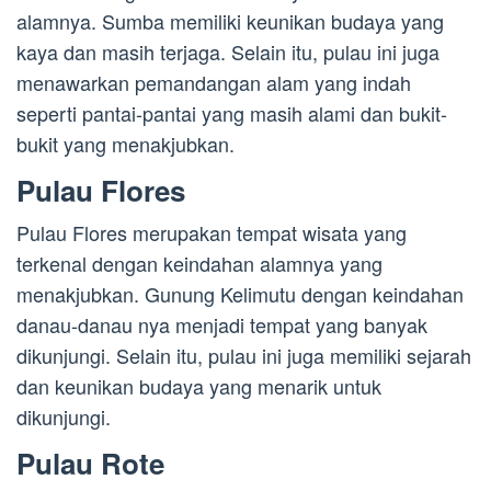
alamnya. Sumba memiliki keunikan budaya yang
kaya dan masih terjaga. Selain itu, pulau ini juga
menawarkan pemandangan alam yang indah
seperti pantai-pantai yang masih alami dan bukit-
bukit yang menakjubkan.
Pulau Flores
Pulau Flores merupakan tempat wisata yang
terkenal dengan keindahan alamnya yang
menakjubkan. Gunung Kelimutu dengan keindahan
danau-danau nya menjadi tempat yang banyak
dikunjungi. Selain itu, pulau ini juga memiliki sejarah
dan keunikan budaya yang menarik untuk
dikunjungi.
Pulau Rote