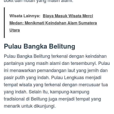
bukit dan hutan yang masih alami.
Wisata Lainnya:
Biaya Masuk Wisata Merci
Medan: Menikmati Keindahan Alam Sumatera
Utara
Pulau Bangka Belitung
Pulau Bangka Belitung terkenal dengan keindahan
pantainya yang masih alami dan tersembunyi. Pulau
ini menawarkan pemandangan laut yang jernih dan
pasir putih yang indah. Pulau Lengkuas menjadi
tempat wisata yang terkenal dengan mercusuar tua
yang indah. Selain itu, kampung-kampung
tradisional di Belitung juga menjadi tempat yang
menarik untuk dikunjungi.