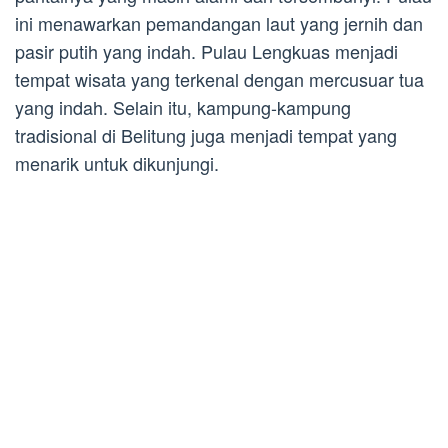
ini menawarkan pemandangan laut yang jernih dan
pasir putih yang indah. Pulau Lengkuas menjadi
tempat wisata yang terkenal dengan mercusuar tua
yang indah. Selain itu, kampung-kampung
tradisional di Belitung juga menjadi tempat yang
menarik untuk dikunjungi.