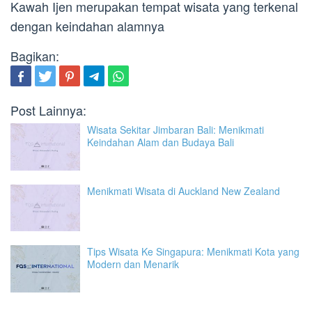
Kawah Ijen merupakan tempat wisata yang terkenal
dengan keindahan alamnya
Bagikan:
Post Lainnya:
Wisata Sekitar Jimbaran Bali: Menikmati
Keindahan Alam dan Budaya Bali
Menikmati Wisata di Auckland New Zealand
Tips Wisata Ke Singapura: Menikmati Kota yang
Modern dan Menarik