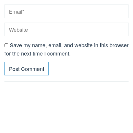
Save my name, email, and website in this browser
for the next time I comment.