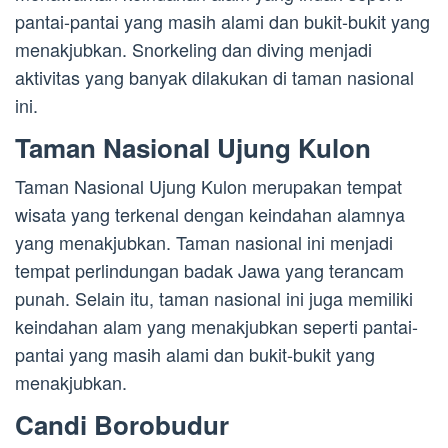
pantai-pantai yang masih alami dan bukit-bukit yang
menakjubkan. Snorkeling dan diving menjadi
aktivitas yang banyak dilakukan di taman nasional
ini.
Taman Nasional Ujung Kulon
Taman Nasional Ujung Kulon merupakan tempat
wisata yang terkenal dengan keindahan alamnya
yang menakjubkan. Taman nasional ini menjadi
tempat perlindungan badak Jawa yang terancam
punah. Selain itu, taman nasional ini juga memiliki
keindahan alam yang menakjubkan seperti pantai-
pantai yang masih alami dan bukit-bukit yang
menakjubkan.
Candi Borobudur