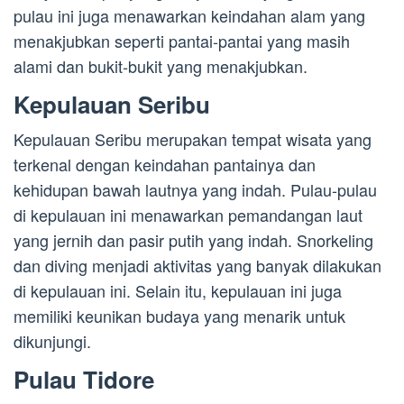
pulau ini juga menawarkan keindahan alam yang
menakjubkan seperti pantai-pantai yang masih
alami dan bukit-bukit yang menakjubkan.
Kepulauan Seribu
Kepulauan Seribu merupakan tempat wisata yang
terkenal dengan keindahan pantainya dan
kehidupan bawah lautnya yang indah. Pulau-pulau
di kepulauan ini menawarkan pemandangan laut
yang jernih dan pasir putih yang indah. Snorkeling
dan diving menjadi aktivitas yang banyak dilakukan
di kepulauan ini. Selain itu, kepulauan ini juga
memiliki keunikan budaya yang menarik untuk
dikunjungi.
Pulau Tidore