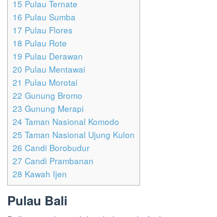
15
Pulau Ternate
16
Pulau Sumba
17
Pulau Flores
18
Pulau Rote
19
Pulau Derawan
20
Pulau Mentawai
21
Pulau Morotai
22
Gunung Bromo
23
Gunung Merapi
24
Taman Nasional Komodo
25
Taman Nasional Ujung Kulon
26
Candi Borobudur
27
Candi Prambanan
28
Kawah Ijen
Pulau Bali