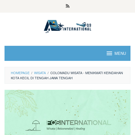
MENU
HOMEPAGE
/
WISATA
/
COLOMADU WISATA - MENIKMATI KEINDAHAN
KOTA KECIL DI TENGAH JAWA TENGAH