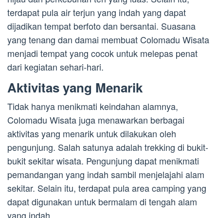
terdapat pula air terjun yang indah yang dapat
dijadikan tempat berfoto dan bersantai. Suasana
yang tenang dan damai membuat Colomadu Wisata
menjadi tempat yang cocok untuk melepas penat
dari kegiatan sehari-hari.
Aktivitas yang Menarik
Tidak hanya menikmati keindahan alamnya,
Colomadu Wisata juga menawarkan berbagai
aktivitas yang menarik untuk dilakukan oleh
pengunjung. Salah satunya adalah trekking di bukit-
bukit sekitar wisata. Pengunjung dapat menikmati
pemandangan yang indah sambil menjelajahi alam
sekitar. Selain itu, terdapat pula area camping yang
dapat digunakan untuk bermalam di tengah alam
yang indah.