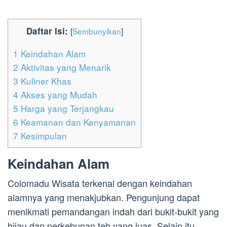
Daftar Isi:
[
Sembunyikan
]
1
Keindahan Alam
2
Aktivitas yang Menarik
3
Kuliner Khas
4
Akses yang Mudah
5
Harga yang Terjangkau
6
Keamanan dan Kenyamanan
7
Kesimpulan
Keindahan Alam
Colomadu Wisata terkenal dengan keindahan
alamnya yang menakjubkan. Pengunjung dapat
menikmati pemandangan indah dari bukit-bukit yang
hijau dan perkebunan teh yang luas. Selain itu,