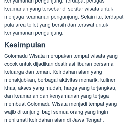
kenyamanan pengunjung. Terdapat petugas
keamanan yang tersebar di sekitar wisata untuk
menjaga keamanan pengunjung. Selain itu, terdapat
pula area toilet yang bersih dan terawat untuk
kenyamanan pengunjung.
Kesimpulan
Colomadu Wisata merupakan tempat wisata yang
cocok untuk dijadikan destinasi liburan bersama
keluarga dan teman. Keindahan alam yang
menakjubkan, berbagai aktivitas menarik, kuliner
khas, akses yang mudah, harga yang terjangkau,
dan keamanan dan kenyamanan yang terjaga
membuat Colomadu Wisata menjadi tempat yang
wajib dikunjungi bagi semua orang yang ingin
menikmati keindahan alam di Jawa Tengah.