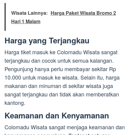
Wisata Lainnya:
Harga Paket Wisata Bromo 2
Hari 1 Malam
Harga yang Terjangkau
Harga tiket masuk ke Colomadu Wisata sangat
terjangkau dan cocok untuk semua kalangan.
Pengunjung hanya perlu membayar sekitar Rp
10.000 untuk masuk ke wisata. Selain itu, harga
makanan dan minuman di sekitar wisata juga
sangat terjangkau dan tidak akan memberatkan
kantong.
Keamanan dan Kenyamanan
Colomadu Wisata sangat menjaga keamanan dan