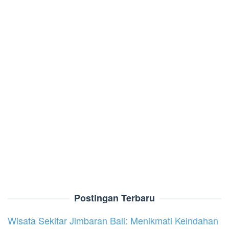
Postingan Terbaru
Wisata Sekitar Jimbaran Bali: Menikmati Keindahan