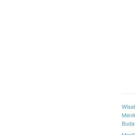
Wisat
Meni
Buday
Menik