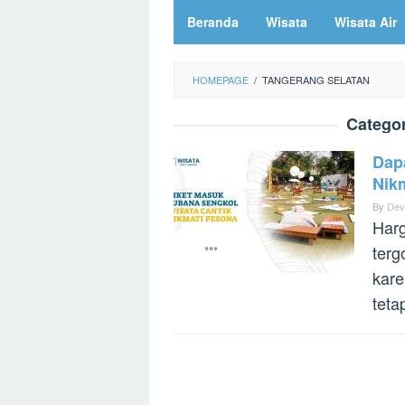
Beranda
Wisata
Wisata Air
HOMEPAGE
/
TANGERANG SELATAN
Catego
Dap
Nik
By
Dev
Harg
terg
kare
teta