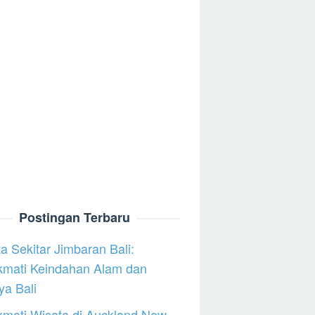
Postingan Terbaru
a Sekitar Jimbaran Bali:
kmati Keindahan Alam dan
a Bali
mati Wisata di Auckland New