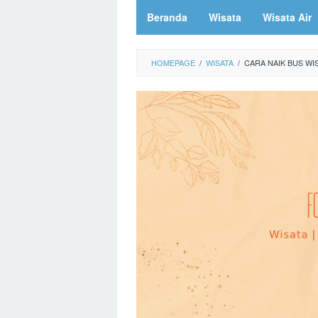
Beranda
Wisata
Wisata Air
HOMEPAGE
/
WISATA
/
CARA NAIK BUS WI