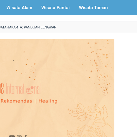
Wisata Alam
Wisata Pantai
Wisata Taman
SATA JAKARTA: PANDUAN LENGKAP