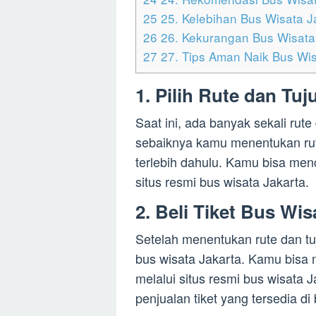
25
25. Kelebihan Bus Wisata Ja
26
26. Kekurangan Bus Wisata 
27
27. Tips Aman Naik Bus Wis
1. Pilih Rute dan Tu
Saat ini, ada banyak sekali rute
sebaiknya kamu menentukan rut
terlebih dahulu. Kamu bisa menc
situs resmi bus wisata Jakarta.
2. Beli Tiket Bus Wis
Setelah menentukan rute dan tu
bus wisata Jakarta. Kamu bisa m
melalui situs resmi bus wisata J
penjualan tiket yang tersedia di