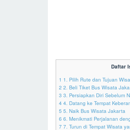
Daftar I
1
1. Pilih Rute dan Tujuan Wisa
2
2. Beli Tiket Bus Wisata Jaka
3
3. Persiapkan Diri Sebelum N
4
4. Datang ke Tempat Kebera
5
5. Naik Bus Wisata Jakarta
6
6. Menikmati Perjalanan den
7
7. Turun di Tempat Wisata ya