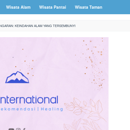
Wisata Alam
Wisata Pantai
Wisata Taman
GARAN: KEINDAHAN ALAM YANG TERSEMBUNYI