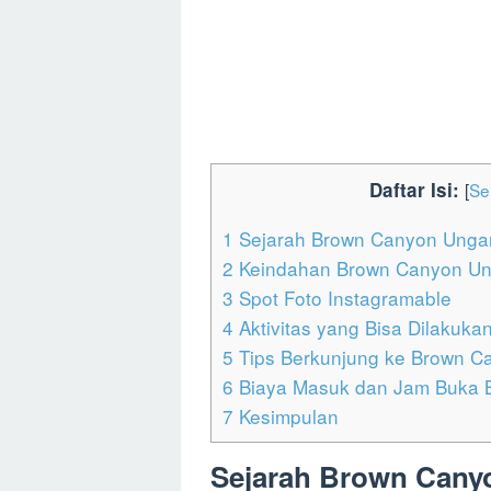
Daftar Isi:
[
Se
1
Sejarah Brown Canyon Unga
2
Keindahan Brown Canyon Un
3
Spot Foto Instagramable
4
Aktivitas yang Bisa Dilakuk
5
Tips Berkunjung ke Brown C
6
Biaya Masuk dan Jam Buka 
7
Kesimpulan
Sejarah Brown Cany