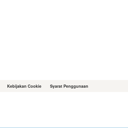
Kebijakan Cookie
Syarat Penggunaan