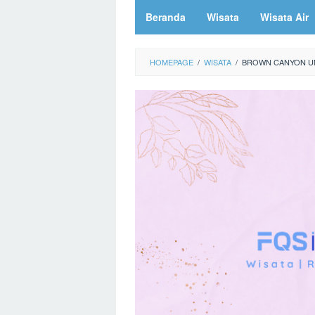
Beranda
Wisata
Wisata Air
HOMEPAGE
/
WISATA
/
BROWN CANYON UN