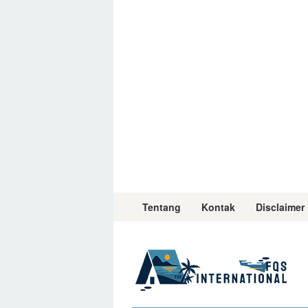
Skip
to
content
Tentang
Kontak
Disclaimer