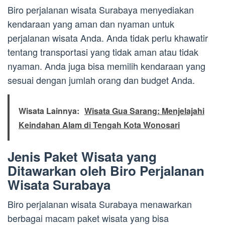
Biro perjalanan wisata Surabaya menyediakan
kendaraan yang aman dan nyaman untuk
perjalanan wisata Anda. Anda tidak perlu khawatir
tentang transportasi yang tidak aman atau tidak
nyaman. Anda juga bisa memilih kendaraan yang
sesuai dengan jumlah orang dan budget Anda.
Wisata Lainnya:
Wisata Gua Sarang: Menjelajahi
Keindahan Alam di Tengah Kota Wonosari
Jenis Paket Wisata yang
Ditawarkan oleh Biro Perjalanan
Wisata Surabaya
Biro perjalanan wisata Surabaya menawarkan
berbagai macam paket wisata yang bisa