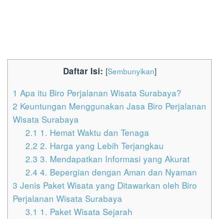
Daftar Isi:
[
Sembunyikan
]
1
Apa itu Biro Perjalanan Wisata Surabaya?
2
Keuntungan Menggunakan Jasa Biro Perjalanan
Wisata Surabaya
2.1
1. Hemat Waktu dan Tenaga
2.2
2. Harga yang Lebih Terjangkau
2.3
3. Mendapatkan Informasi yang Akurat
2.4
4. Bepergian dengan Aman dan Nyaman
3
Jenis Paket Wisata yang Ditawarkan oleh Biro
Perjalanan Wisata Surabaya
3.1
1. Paket Wisata Sejarah