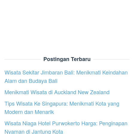
Postingan Terbaru
Wisata Sekitar Jimbaran Bali: Menikmati Keindahan
Alam dan Budaya Bali
Menikmati Wisata di Auckland New Zealand
Tips Wisata Ke Singapura: Menikmati Kota yang
Modern dan Menarik
Wisata Niaga Hotel Purwokerto Harga: Penginapan
Nyaman di Jantung Kota