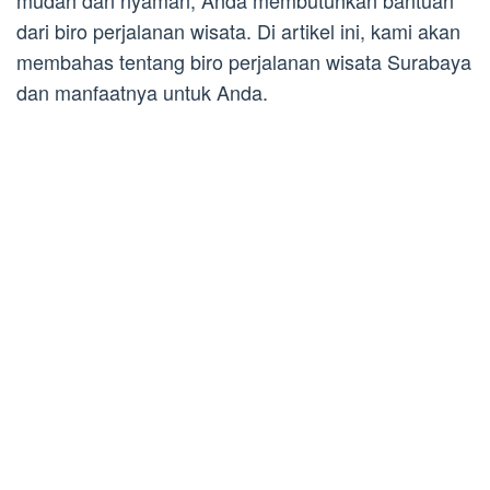
mudah dan nyaman, Anda membutuhkan bantuan
dari biro perjalanan wisata. Di artikel ini, kami akan
membahas tentang biro perjalanan wisata Surabaya
dan manfaatnya untuk Anda.