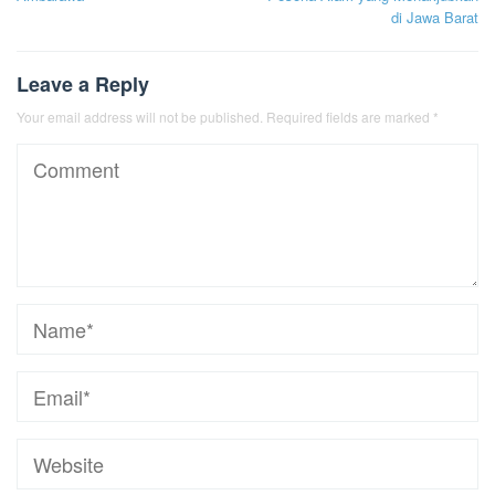
di Jawa Barat
Leave a Reply
Your email address will not be published.
Required fields are marked
*