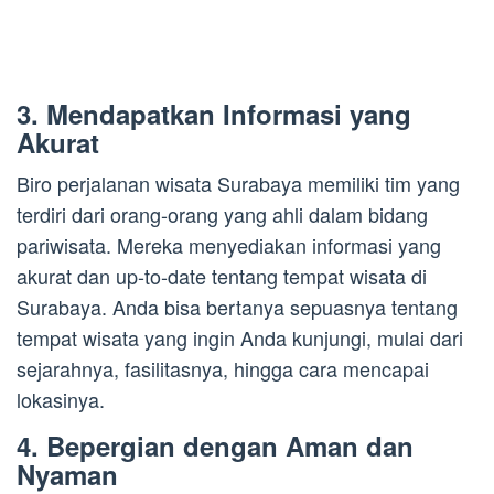
3. Mendapatkan Informasi yang
Akurat
Biro perjalanan wisata Surabaya memiliki tim yang
terdiri dari orang-orang yang ahli dalam bidang
pariwisata. Mereka menyediakan informasi yang
akurat dan up-to-date tentang tempat wisata di
Surabaya. Anda bisa bertanya sepuasnya tentang
tempat wisata yang ingin Anda kunjungi, mulai dari
sejarahnya, fasilitasnya, hingga cara mencapai
lokasinya.
4. Bepergian dengan Aman dan
Nyaman