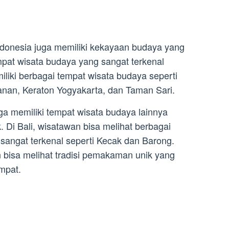
ndonesia juga memiliki kekayaan budaya yang
pat wisata budaya yang sangat terkenal
iliki berbagai tempat wisata budaya seperti
nan, Keraton Yogyakarta, dan Taman Sari.
ga memiliki tempat wisata budaya lainnya
. Di Bali, wisatawan bisa melihat berbagai
 sangat terkenal seperti Kecak dan Barong.
 bisa melihat tradisi pemakaman unik yang
mpat.