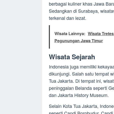
berbagai kuliner khas Jawa Bara
Sedangkan di Surabaya, wisata
terkenal dan lezat.
Wisata Lainnya:
Wisata Trete
Pegunungan Jawa Timur
Wisata Sejarah
Indonesia juga memiliki kekaya
dikunjungi. Salah satu tempat w
Tua Jakarta. Di tempat ini, wis
peninggalan Belanda seperti G
dan Jakarta History Museum.
Selain Kota Tua Jakarta, Indone
seperti Candi Borobudur, Cand