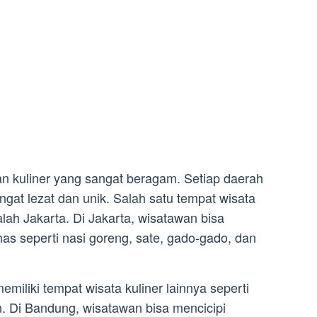
an kuliner yang sangat beragam. Setiap daerah
gat lezat dan unik. Salah satu tempat wisata
alah Jakarta. Di Jakarta, wisatawan bisa
s seperti nasi goreng, sate, gado-gado, dan
emiliki tempat wisata kuliner lainnya seperti
 Di Bandung, wisatawan bisa mencicipi