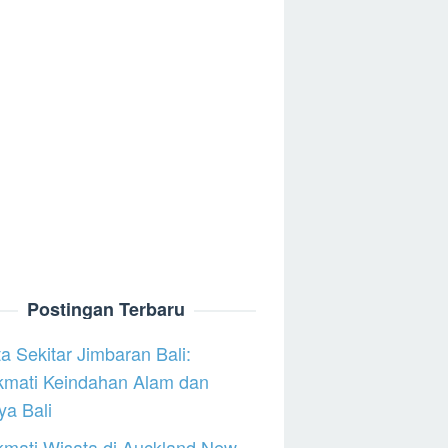
Postingan Terbaru
a Sekitar Jimbaran Bali:
kmati Keindahan Alam dan
a Bali
mati Wisata di Auckland New