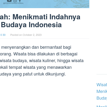
ah: Menikmati Indahnya
 Budaya Indonesia
 0 30
Posted on
October 2, 2023
g menyenangkan dan bermanfaat bagi
orang. Wisata bisa dilakukan di berbagai
wisata budaya, wisata kuliner, hingga wisata
sekali tempat wisata yang menawarkan
daya yang patut untuk dikunjungi.
Wisat
Meni
Buday
Menik