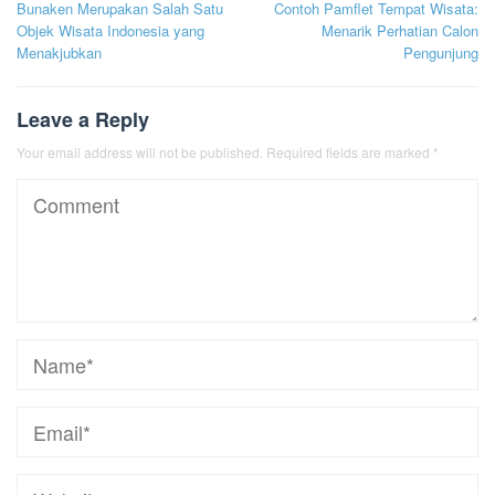
Bunaken Merupakan Salah Satu
Contoh Pamflet Tempat Wisata:
navigation
Objek Wisata Indonesia yang
Menarik Perhatian Calon
Menakjubkan
Pengunjung
Leave a Reply
Your email address will not be published.
Required fields are marked
*