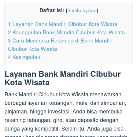
Daftar Isi:
[
Sembunyikan
]
1
Layanan Bank Mandiri Cibubur Kota Wisata
2
Keunggulan Bank Mandiri Cibubur Kota Wisata
3
Cara Membuka Rekening di Bank Mandiri
Cibubur Kota Wisata
4
Kesimpulan
Layanan Bank Mandiri Cibubur
Kota Wisata
Bank Mandiri Cibubur Kota Wisata menawarkan
berbagai layanan keuangan, mulai dari simpanan,
pinjaman, hingga investasi. Anda bisa membuka
rekening tabungan, giro, atau deposito dengan
bunga yang kompetitif. Selain itu, Anda juga bisa
mengajukan pinjaman dengan bunga yang rendah