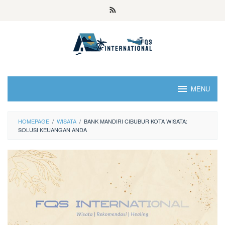
MENU
HOMEPAGE
/
WISATA
/
BANK MANDIRI CIBUBUR KOTA WISATA:
SOLUSI KEUANGAN ANDA