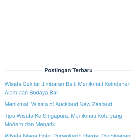
Postingan Terbaru
Wisata Sekitar Jimbaran Bali: Menikmati Keindahan
Alam dan Budaya Bali
Menikmati Wisata di Auckland New Zealand
Tips Wisata Ke Singapura: Menikmati Kota yang
Modern dan Menarik
Wisata Niaga Hotel Purwokerto Harga: Penginapan