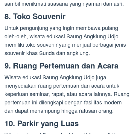
sambil menikmati suasana yang nyaman dan asri.
8. Toko Souvenir
Untuk pengunjung yang ingin membawa pulang
oleh-oleh, wisata edukasi Saung Angklung Udjo
memiliki toko souvenir yang menjual berbagai jenis
souvenir khas Sunda dan angklung.
9. Ruang Pertemuan dan Acara
Wisata edukasi Saung Angklung Udjo juga
menyediakan ruang pertemuan dan acara untuk
keperluan seminar, rapat, atau acara lainnya. Ruang
pertemuan ini dilengkapi dengan fasilitas modern
dan dapat menampung hingga ratusan orang.
10. Parkir yang Luas