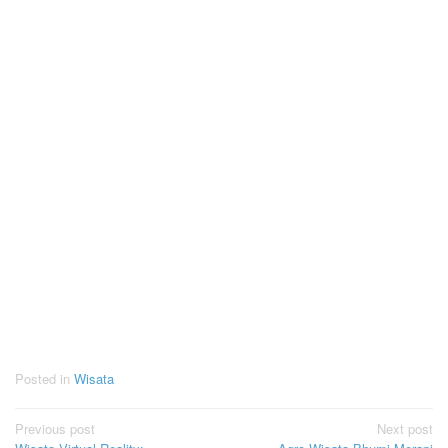
Posted in
Wisata
Post
Previous post
Next post