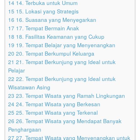
14
14. Terbuka untuk Umum
15
15. Lokasi yang Strategis
16
16. Suasana yang Menyegarkan
17
17. Tempat Bermain Anak
18
18. Fasilitas Keamanan yang Cukup
19
19. Tempat Belajar yang Menyenangkan
20
20. Tempat Berkumpul Keluarga
21
21. Tempat Berkunjung yang Ideal untuk
Pelajar
22
22. Tempat Berkunjung yang Ideal untuk
Wisatawan Asing
23
23. Tempat Wisata yang Ramah Lingkungan
24
24. Tempat Wisata yang Berkesan
25
25. Tempat Wisata yang Terkenal
26
26. Tempat Wisata yang Mendapat Banyak
Penghargaan
27
27. Tempat Wisata yang Menyenangkan untuk