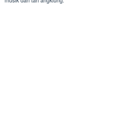
musik dan tari angklung.