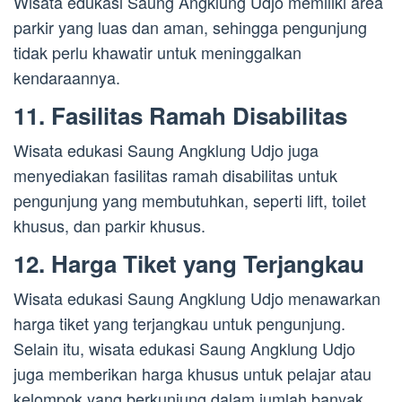
Wisata edukasi Saung Angklung Udjo memiliki area
parkir yang luas dan aman, sehingga pengunjung
tidak perlu khawatir untuk meninggalkan
kendaraannya.
11. Fasilitas Ramah Disabilitas
Wisata edukasi Saung Angklung Udjo juga
menyediakan fasilitas ramah disabilitas untuk
pengunjung yang membutuhkan, seperti lift, toilet
khusus, dan parkir khusus.
12. Harga Tiket yang Terjangkau
Wisata edukasi Saung Angklung Udjo menawarkan
harga tiket yang terjangkau untuk pengunjung.
Selain itu, wisata edukasi Saung Angklung Udjo
juga memberikan harga khusus untuk pelajar atau
kelompok yang berkunjung dalam jumlah banyak.