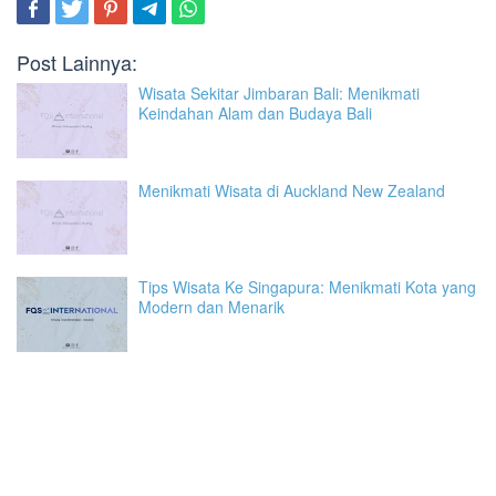
Post Lainnya:
Wisata Sekitar Jimbaran Bali: Menikmati
Keindahan Alam dan Budaya Bali
Menikmati Wisata di Auckland New Zealand
Tips Wisata Ke Singapura: Menikmati Kota yang
Modern dan Menarik