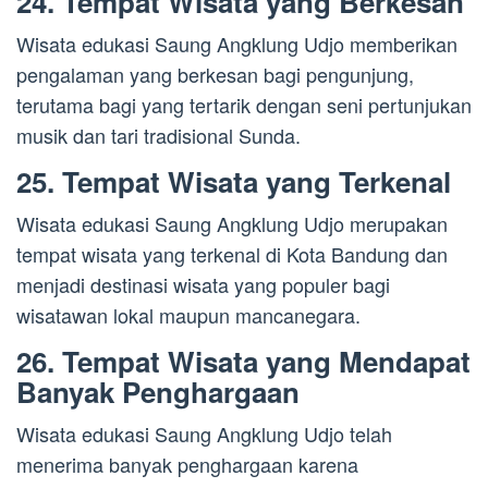
24. Tempat Wisata yang Berkesan
Wisata edukasi Saung Angklung Udjo memberikan
pengalaman yang berkesan bagi pengunjung,
terutama bagi yang tertarik dengan seni pertunjukan
musik dan tari tradisional Sunda.
25. Tempat Wisata yang Terkenal
Wisata edukasi Saung Angklung Udjo merupakan
tempat wisata yang terkenal di Kota Bandung dan
menjadi destinasi wisata yang populer bagi
wisatawan lokal maupun mancanegara.
26. Tempat Wisata yang Mendapat
Banyak Penghargaan
Wisata edukasi Saung Angklung Udjo telah
menerima banyak penghargaan karena