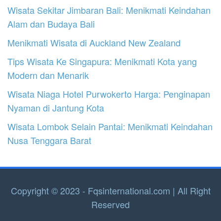
Wisata Sekitar Jimbaran Bali: Menikmati Keindahan
Alam dan Budaya Bali
Menikmati Wisata di Auckland New Zealand
Tips Wisata Ke Singapura: Menikmati Kota yang
Modern dan Menarik
Wisata Niaga Hotel Purwokerto Harga: Penginapan
Nyaman di Jantung Kota
Wisata Lombok Selain Pantai: Menikmati Keindahan
Nusa Tenggara Barat
Copyright © 2023 - Fqsinternational.com | All Right
Reserved