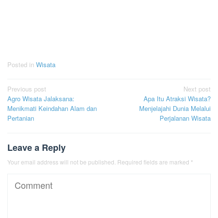
Posted in
Wisata
Post
Previous post
Next post
Agro Wisata Jalaksana:
Apa Itu Atraksi Wisata?
navigation
Menikmati Keindahan Alam dan
Menjelajahi Dunia Melalui
Pertanian
Perjalanan Wisata
Leave a Reply
Your email address will not be published.
Required fields are marked
*