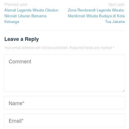
Post
Previous post
Next post
Alamat Legenda Wisata Cibubur:
Zona Rembrandt Legenda Wisata:
navigation
Nikmati Liburan Bersama
Menikmati Wisata Budaya di Kota
Keluarga
Tua Jakarta
Leave a Reply
Your email address will not be published.
Required fields are marked
*