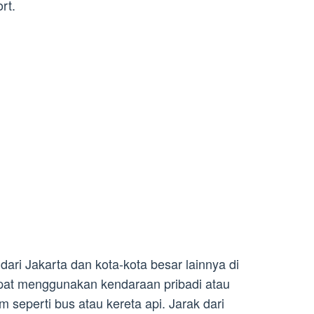
rt.
ari Jakarta dan kota-kota besar lainnya di
pat menggunakan kendaraan pribadi atau
seperti bus atau kereta api. Jarak dari