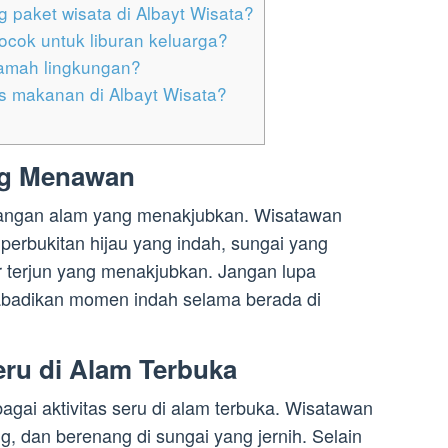
 paket wisata di Albayt Wisata?
cok untuk liburan keluarga?
amah lingkungan?
as makanan di Albayt Wisata?
ng Menawan
dangan alam yang menakjubkan. Wisatawan
erbukitan hijau yang indah, sungai yang
r terjun yang menakjubkan. Jangan lupa
adikan momen indah selama berada di
eru di Alam Terbuka
gai aktivitas seru di alam terbuka. Wisatawan
, dan berenang di sungai yang jernih. Selain