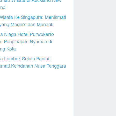
and
Wisata Ke Singapura: Menikmati
 yang Modern dan Menarik
a Niaga Hotel Purwokerto
a: Penginapan Nyaman di
ng Kota
a Lombok Selain Pantai:
kmati Keindahan Nusa Tenggara