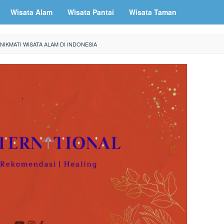
Wisata Alam
Wisata Pantai
Wisata Taman
NIKMATI WISATA ALAM DI INDONESIA