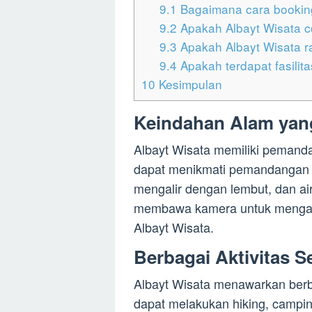
9.1
Bagaimana cara booking
9.2
Apakah Albayt Wisata co
9.3
Apakah Albayt Wisata r
9.4
Apakah terdapat fasilit
10
Kesimpulan
Keindahan Alam ya
Albayt Wisata memiliki peman
dapat menikmati pemandangan p
mengalir dengan lembut, dan ai
membawa kamera untuk mengab
Albayt Wisata.
Berbagai Aktivitas S
Albayt Wisata menawarkan berba
dapat melakukan hiking, camping