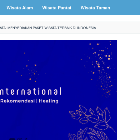
Wisata Alam
Wisata Pantai
Wisata Taman
ATA: MENYEDIAKAN PAKET WISATA TERBAIK DI INDONESIA