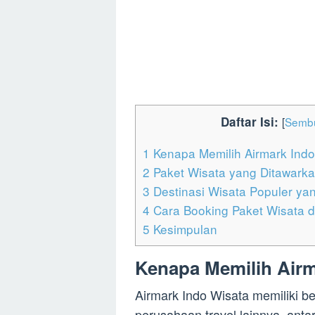
Daftar Isi:
[
Semb
1
Kenapa Memilih Airmark Indo
2
Paket Wisata yang Ditawark
3
Destinasi Wisata Populer yan
4
Cara Booking Paket Wisata d
5
Kesimpulan
Kenapa Memilih Airm
Airmark Indo Wisata memiliki 
perusahaan travel lainnya, antar