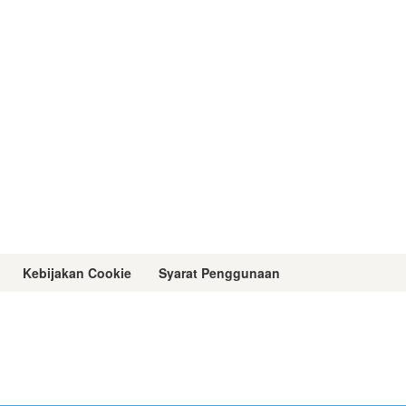
Kebijakan Cookie
Syarat Penggunaan