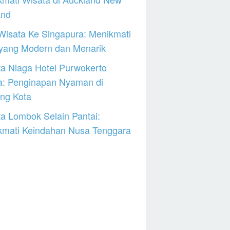
and
Wisata Ke Singapura: Menikmati
 yang Modern dan Menarik
a Niaga Hotel Purwokerto
a: Penginapan Nyaman di
ng Kota
a Lombok Selain Pantai:
kmati Keindahan Nusa Tenggara