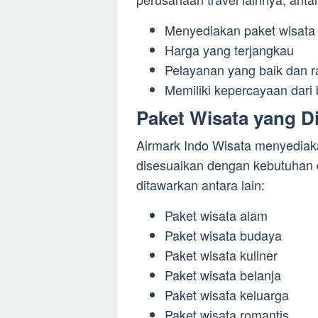
Menyediakan paket wisata 
Harga yang terjangkau
Pelayanan yang baik dan 
Memiliki kepercayaan dari
Paket Wisata yang D
Airmark Indo Wisata menyediak
disesuaikan dengan kebutuhan 
ditawarkan antara lain:
Paket wisata alam
Paket wisata budaya
Paket wisata kuliner
Paket wisata belanja
Paket wisata keluarga
Paket wisata romantis