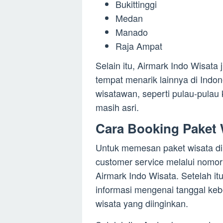
Bukittinggi
Medan
Manado
Raja Ampat
Selain itu, Airmark Indo Wisata
tempat menarik lainnya di Indo
wisatawan, seperti pulau-pulau 
masih asri.
Cara Booking Paket 
Untuk memesan paket wisata di
customer service melalui nomor 
Airmark Indo Wisata. Setelah i
informasi mengenai tanggal keb
wisata yang diinginkan.