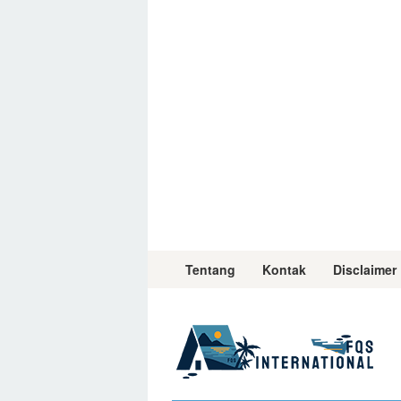
Skip
to
content
Tentang
Kontak
Disclaimer