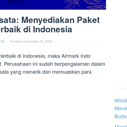
sata: Menyediakan Paket
rbaik di Indonesia
 30
Posted on
December 25, 2023
terbaik di Indonesia, maka Airmark Indo
at. Perusahaan ini sudah berpengalaman dalam
isata yang menarik dan memuaskan para
Wisat
Meni
Buday
Menik