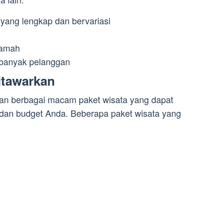
yang lengkap dan bervariasi
ramah
 banyak pelanggan
itawarkan
an berbagai macam paket wisata yang dapat
dan budget Anda. Beberapa paket wisata yang