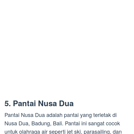
5. Pantai Nusa Dua
Pantai Nusa Dua adalah pantai yang terletak di
Nusa Dua, Badung, Bali. Pantai ini sangat cocok
untuk olahraga air seperti jet ski, parasailing, dan