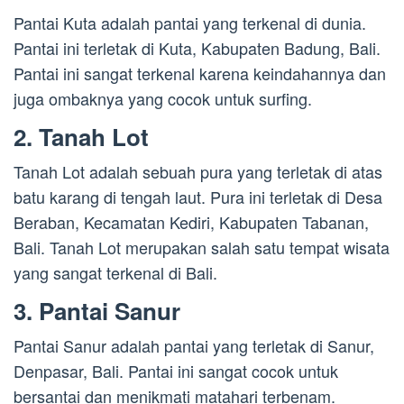
Pantai Kuta adalah pantai yang terkenal di dunia.
Pantai ini terletak di Kuta, Kabupaten Badung, Bali.
Pantai ini sangat terkenal karena keindahannya dan
juga ombaknya yang cocok untuk surfing.
2. Tanah Lot
Tanah Lot adalah sebuah pura yang terletak di atas
batu karang di tengah laut. Pura ini terletak di Desa
Beraban, Kecamatan Kediri, Kabupaten Tabanan,
Bali. Tanah Lot merupakan salah satu tempat wisata
yang sangat terkenal di Bali.
3. Pantai Sanur
Pantai Sanur adalah pantai yang terletak di Sanur,
Denpasar, Bali. Pantai ini sangat cocok untuk
bersantai dan menikmati matahari terbenam.