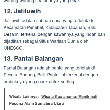
warung-warung seafoodnya yang enak.
12. Jatiluwih
Jatiluwih adalah sebuah desa yang terletak di
Kecamatan Penebel, Kabupaten Tabanan, Bali.
Desa ini terkenal dengan sawahnya yang indah dan
dijadikan sebagai Situs Warisan Dunia oleh
UNESCO.
13. Pantai Balangan
Pantai Balangan adalah pantai yang terletak di
Pecatu, Badung, Bali. Pantai ini terkenal dengan
ombaknya yang cocok untuk surfing.
Wisata Lainnya:
Wisata Kualanamu: Menikmati
Pesona Alam Sumatera Utara