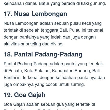
keindahan danau Batur yang berada di kaki gunung.
17. Nusa Lembongan
Nusa Lembongan adalah sebuah pulau kecil yang
terletak di sebelah tenggara Bali. Pulau ini terkenal
dengan pantainya yang indah dan juga dengan
aktivitas snorkeling dan diving.
18. Pantai Padang-Padang
Pantai Padang-Padang adalah pantai yang terletak
di Pecatu, Kuta Selatan, Kabupaten Badung, Bali.
Pantai ini terkenal dengan keindahan pantainya dan
juga ombaknya yang cocok untuk surfing.
19. Goa Gajah
Goa Gajah adalah sebuah gua yang terletak di