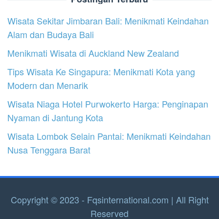
Wisata Sekitar Jimbaran Bali: Menikmati Keindahan
Alam dan Budaya Bali
Menikmati Wisata di Auckland New Zealand
Tips Wisata Ke Singapura: Menikmati Kota yang
Modern dan Menarik
Wisata Niaga Hotel Purwokerto Harga: Penginapan
Nyaman di Jantung Kota
Wisata Lombok Selain Pantai: Menikmati Keindahan
Nusa Tenggara Barat
Copyright © 2023 - Fqsinternational.com | All Right
Reserved