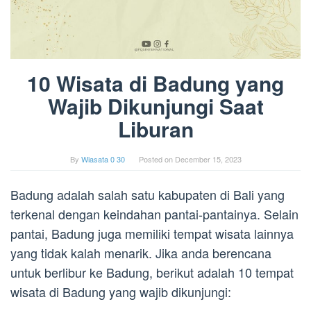
10 Wisata di Badung yang
Wajib Dikunjungi Saat
Liburan
By
Wiasata 0 30
Posted on
December 15, 2023
Badung adalah salah satu kabupaten di Bali yang
terkenal dengan keindahan pantai-pantainya. Selain
pantai, Badung juga memiliki tempat wisata lainnya
yang tidak kalah menarik. Jika anda berencana
untuk berlibur ke Badung, berikut adalah 10 tempat
wisata di Badung yang wajib dikunjungi: