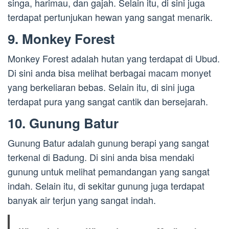
singa, harimau, dan gajah. Selain itu, di sini juga
terdapat pertunjukan hewan yang sangat menarik.
9. Monkey Forest
Monkey Forest adalah hutan yang terdapat di Ubud.
Di sini anda bisa melihat berbagai macam monyet
yang berkeliaran bebas. Selain itu, di sini juga
terdapat pura yang sangat cantik dan bersejarah.
10. Gunung Batur
Gunung Batur adalah gunung berapi yang sangat
terkenal di Badung. Di sini anda bisa mendaki
gunung untuk melihat pemandangan yang sangat
indah. Selain itu, di sekitar gunung juga terdapat
banyak air terjun yang sangat indah.