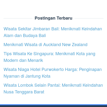
Postingan Terbaru
Wisata Sekitar Jimbaran Bali: Menikmati Keindahan
Alam dan Budaya Bali
Menikmati Wisata di Auckland New Zealand
Tips Wisata Ke Singapura: Menikmati Kota yang
Modern dan Menarik
Wisata Niaga Hotel Purwokerto Harga: Penginapan
Nyaman di Jantung Kota
Wisata Lombok Selain Pantai: Menikmati Keindahan
Nusa Tenggara Barat