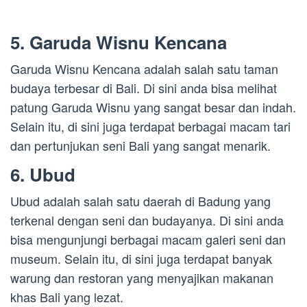
5. Garuda Wisnu Kencana
Garuda Wisnu Kencana adalah salah satu taman
budaya terbesar di Bali. Di sini anda bisa melihat
patung Garuda Wisnu yang sangat besar dan indah.
Selain itu, di sini juga terdapat berbagai macam tari
dan pertunjukan seni Bali yang sangat menarik.
6. Ubud
Ubud adalah salah satu daerah di Badung yang
terkenal dengan seni dan budayanya. Di sini anda
bisa mengunjungi berbagai macam galeri seni dan
museum. Selain itu, di sini juga terdapat banyak
warung dan restoran yang menyajikan makanan
khas Bali yang lezat.