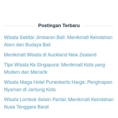
Postingan Terbaru
Wisata Sekitar Jimbaran Bali: Menikmati Keindahan
Alam dan Budaya Bali
Menikmati Wisata di Auckland New Zealand
Tips Wisata Ke Singapura: Menikmati Kota yang
Modern dan Menarik
Wisata Niaga Hotel Purwokerto Harga: Penginapan
Nyaman di Jantung Kota
Wisata Lombok Selain Pantai: Menikmati Keindahan
Nusa Tenggara Barat