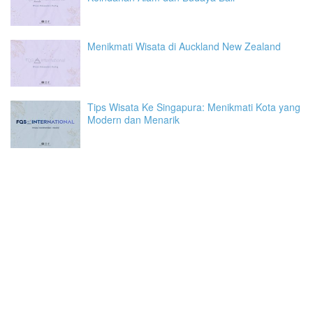
Menikmati Wisata di Auckland New Zealand
Tips Wisata Ke Singapura: Menikmati Kota yang
Modern dan Menarik