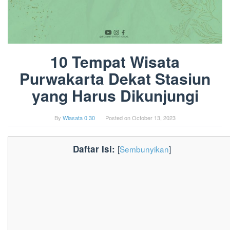
10 Tempat Wisata
Purwakarta Dekat Stasiun
yang Harus Dikunjungi
By
Wiasata 0 30
Posted on
October 13, 2023
Daftar Isi:
[
Sembunyikan
]