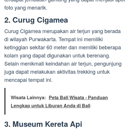
foto yang menarik.
2. Curug Cigamea
Curug Cigamea merupakan air terjun yang berada
di wilayah Purwakarta. Tempat ini memiliki
ketinggian sekitar 60 meter dan memiliki beberapa
kolam yang dapat digunakan untuk berenang.
Selain menikmati keindahan air terjun, pengunjung
juga dapat melakukan aktivitas trekking untuk
mencapai tempat ini.
Wisata Lainnya:
Peta Bali Wisata - Panduan
Lengkap untuk Liburan Anda di Bali
3. Museum Kereta Api