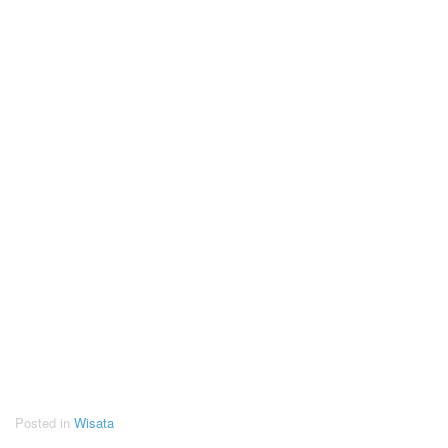
Posted in
Wisata