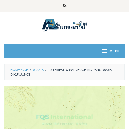
MENU
HOMEPAGE
/
WISATA
/
10 TEMPAT WISATA KUCHING YANG WAJIB
DIKUNJUNGI