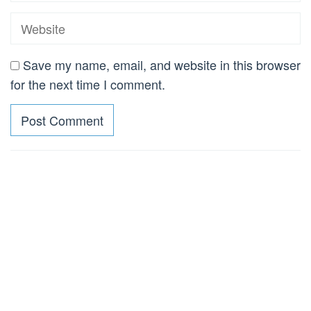
Save my name, email, and website in this browser
for the next time I comment.