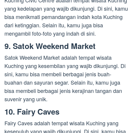
Kuching Civic Centre adalah tempat wisata Kuching
yang kedelapan yang wajib dikunjungi. Di sini, kamu
bisa menikmati pemandangan indah kota Kuching
dari ketinggian. Selain itu, kamu juga bisa
mengambil foto-foto yang indah di sini.
9. Satok Weekend Market
Satok Weekend Market adalah tempat wisata
Kuching yang kesembilan yang wajib dikunjungi. Di
sini, kamu bisa membeli berbagai jenis buah-
buahan dan sayuran segar. Selain itu, kamu juga
bisa membeli berbagai jenis kerajinan tangan dan
suvenir yang unik.
10. Fairy Caves
Fairy Caves adalah tempat wisata Kuching yang
kesepuluh yang wajib dikunjungi. Di sini, kamu bisa