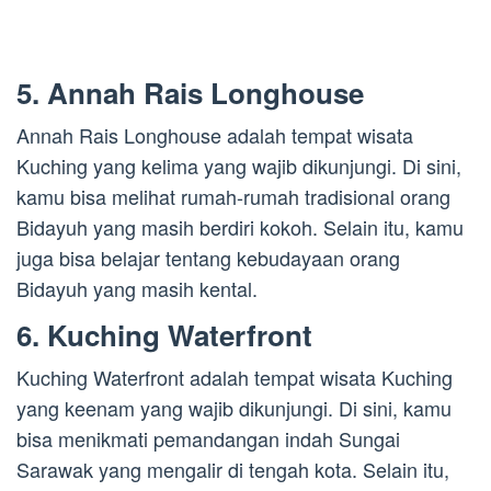
5. Annah Rais Longhouse
Annah Rais Longhouse adalah tempat wisata
Kuching yang kelima yang wajib dikunjungi. Di sini,
kamu bisa melihat rumah-rumah tradisional orang
Bidayuh yang masih berdiri kokoh. Selain itu, kamu
juga bisa belajar tentang kebudayaan orang
Bidayuh yang masih kental.
6. Kuching Waterfront
Kuching Waterfront adalah tempat wisata Kuching
yang keenam yang wajib dikunjungi. Di sini, kamu
bisa menikmati pemandangan indah Sungai
Sarawak yang mengalir di tengah kota. Selain itu,