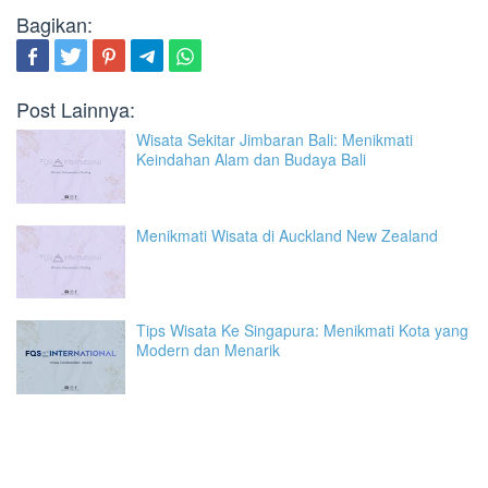
Bagikan:
Post Lainnya:
Wisata Sekitar Jimbaran Bali: Menikmati
Keindahan Alam dan Budaya Bali
Menikmati Wisata di Auckland New Zealand
Tips Wisata Ke Singapura: Menikmati Kota yang
Modern dan Menarik