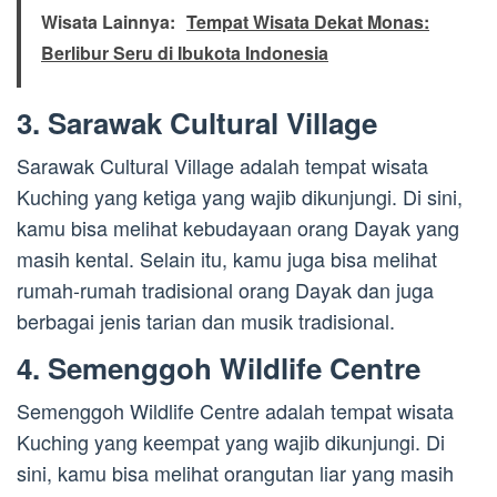
Wisata Lainnya:
Tempat Wisata Dekat Monas:
Berlibur Seru di Ibukota Indonesia
3. Sarawak Cultural Village
Sarawak Cultural Village adalah tempat wisata
Kuching yang ketiga yang wajib dikunjungi. Di sini,
kamu bisa melihat kebudayaan orang Dayak yang
masih kental. Selain itu, kamu juga bisa melihat
rumah-rumah tradisional orang Dayak dan juga
berbagai jenis tarian dan musik tradisional.
4. Semenggoh Wildlife Centre
Semenggoh Wildlife Centre adalah tempat wisata
Kuching yang keempat yang wajib dikunjungi. Di
sini, kamu bisa melihat orangutan liar yang masih