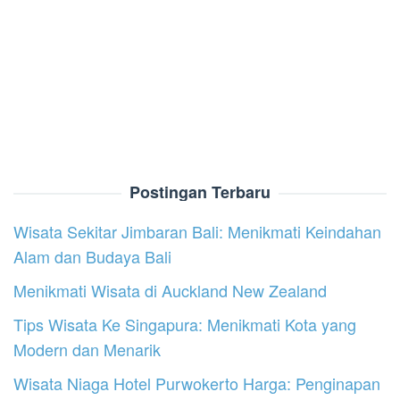
Postingan Terbaru
Wisata Sekitar Jimbaran Bali: Menikmati Keindahan
Alam dan Budaya Bali
Menikmati Wisata di Auckland New Zealand
Tips Wisata Ke Singapura: Menikmati Kota yang
Modern dan Menarik
Wisata Niaga Hotel Purwokerto Harga: Penginapan