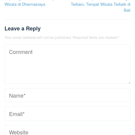
navigation
Wisata di Dharmasraya
Terbaru: Tempat Wisata Terbaik di
Bali
Leave a Reply
Your email address will not be published.
Required fields are marked
*