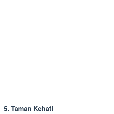
5. Taman Kehati