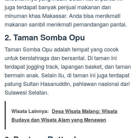
juga terdapat banyak penjual makanan dan
minuman khas Makassar. Anda bisa menikmati
makanan sambil menikmati pemandangan pantai.
2. Taman Somba Opu
Taman Somba Opu adalah tempat yang cocok
untuk berolahraga dan bersantai. Di taman ini
terdapat jogging track, lapangan basket, dan taman
bermain anak. Selain itu, di taman ini juga terdapat
patung Sultan Hasanuddin, pahlawan nasional dari
Sulawesi Selatan.
Wisata Lainnya:
Desa Wisata Malang: Wisata
Budaya dan Wisata Alam yang Menawan